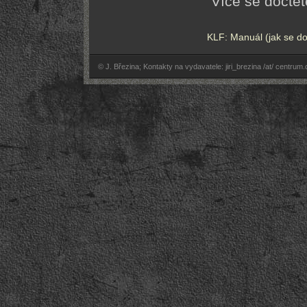
Více se dočt
KLF: Manuál (jak se do
© J. Březina; Kontakty na vydavatele: jiri_brezina /at/ centrum.c