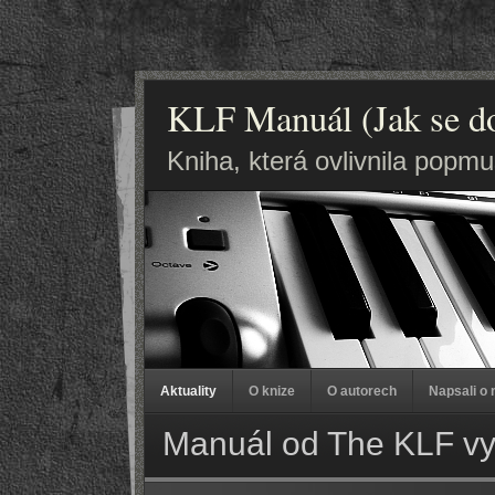
KLF Manuál (Jak se dos
Kniha, která ovlivnila popmu
Aktuality
O knize
O autorech
Napsali o 
Manuál od The KLF vyš